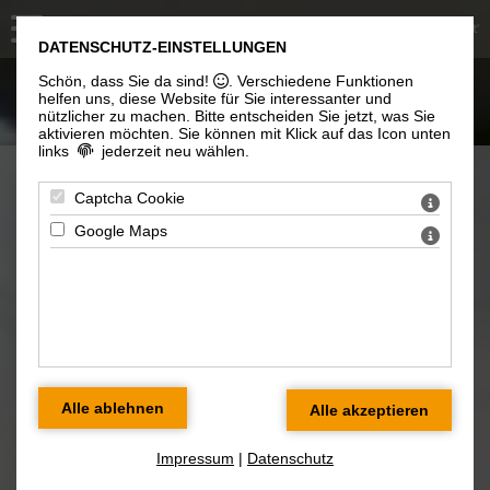
Sie sind hier: Haus Seestern / Suite 'Seeluft'
DATENSCHUTZ-EINSTELLUNGEN
Schön, dass Sie da sind!
. Verschiedene Funktionen
Haus Seestern – Suite Seeluft
helfen uns, diese Website für Sie interessanter und
nützlicher zu machen.
Bitte entscheiden Sie jetzt, was Sie
aktivieren möchten. Sie können mit Klick auf das Icon unten
links
jederzeit neu wählen.
Herzlich Willkommen im Haus
Captcha Cookie
Seestern / Suite Seeluft
Google Maps
Rosenberg 41a; 18374 Zingst
Impressum
|
Datenschutz