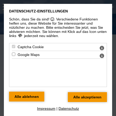
Sie sind hier: Anreise
DATENSCHUTZ-EINSTELLUNGEN
Schön, dass Sie da sind!
. Verschiedene Funktionen
Anreise
helfen uns, diese Website für Sie interessanter und
nützlicher zu machen.
Bitte entscheiden Sie jetzt, was Sie
aktivieren möchten. Sie können mit Klick auf das Icon unten
links
jederzeit neu wählen.
Captcha Cookie
Möchten Sie Google Maps laden? Mit Klick auf
Google Maps
"Google Maps anzeigen" geben Sie Ihre
Einwilligung. Sie können diese Einwilligung
jederzeit widerufen. Mehr Informationen dazu
finden Sie in unserer Datenschutzerklärung.
Was ist Google Maps?
Google Maps anzeigen
Impressum
|
Datenschutz